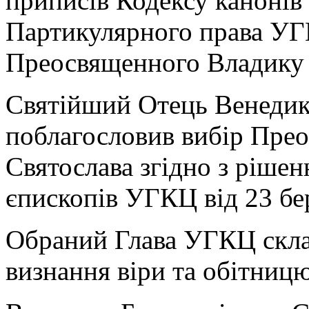
приписів Кодексу канонів
Партикулярного права У
Преосвященного Владику 
Святійший Отець Венедик
поблагословив вибір Пре
Святослава згідно з ріше
єпископів УГКЦ від 23 бе
Обраний Глава УГКЦ скла
визнання віри та обітницю