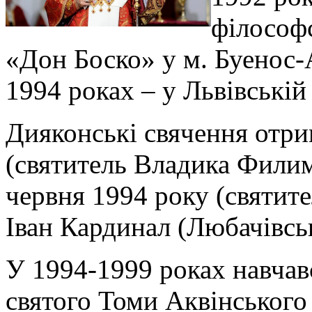
філософ
«Дон Боско» у м. Буенос-А
1994 роках – у Львівській
Дияконські свячення отри
(святитель Владика Филим
червня 1994 року (святи
Іван Кардинал (Любачівсь
У 1994-1999 роках навчав
святого Томи Аквінського 