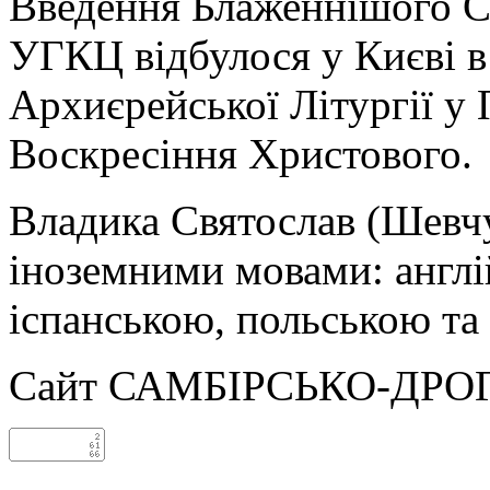
Введення Блаженнішого Св
УГКЦ відбулося у Києві в 
Архиєрейської Літургії у
Воскресіння Христового.
Владика Святослав (Шевчу
іноземними мовами: англі
іспанською, польською та
Сайт САМБІРСЬКО-ДРО