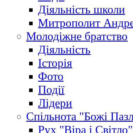
Діяльність школи
Митрополит Андр
Молодіжне братство
Діяльність
Історія
Фото
Події
Лідери
Спільнота "Божі Паз
Рух "Віра і Світло"