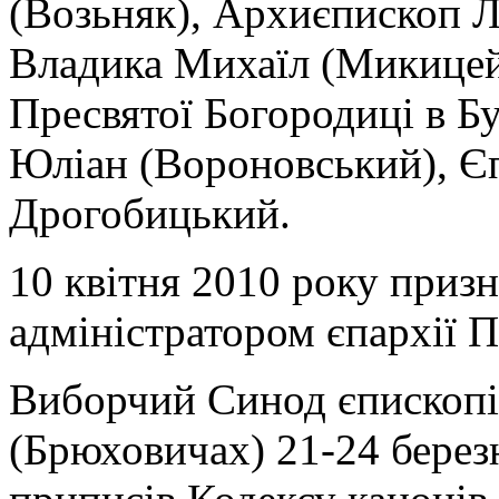
(Возьняк), Архиєпископ Л
Владика Михаїл (Микицей
Пресвятої Богородиці в Б
Юліан (Вороновський), Є
Дрогобицький.
10 квітня 2010 року приз
адміністратором єпархії 
Виборчий Синод єпископі
(Брюховичах) 21-24 березн