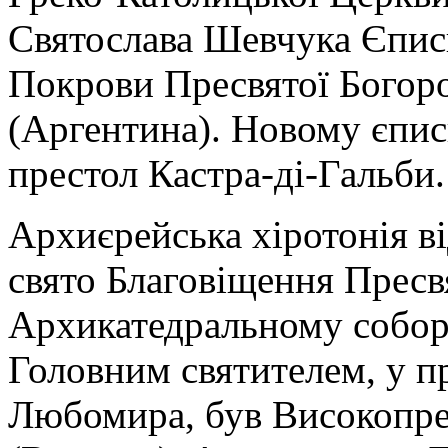
Святослава Шевчука Єпис
Покрови Пресвятої Богоро
(Аргентина). Новому єпис
престол Кастра-ді-Гальби.
Архиєрейська хіротонія ві
свято Благовіщення Пресвя
Архикатедральному соборі
Головним святителем, у п
Любомира, був Високопре