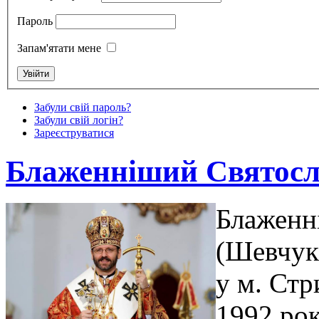
Пароль
Запам'ятати мене
Забули свій пароль?
Забули свій логін?
Зареєструватися
Блаженніший Святос
Блаженн
(Шевчук)
у м. Стр
1992 рок