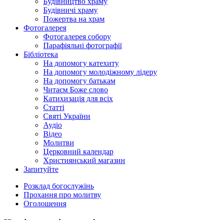
Будівництво храму
Будівничі храму
Пожертва на храм
Фотогалерея
Фотогалерея собору
Парафіяльні фотографії
Бібліотека
На допомогу катехиту
На допомогу молодіжному лідеру
На допомогу батькам
Читаєм Боже слово
Катихизація для всіх
Статті
Святі України
Аудіо
Відео
Молитви
Церковний календар
Християнський магазин
Запитуйте
Розклад богослужінь
Прохання про молитву
Оголошення