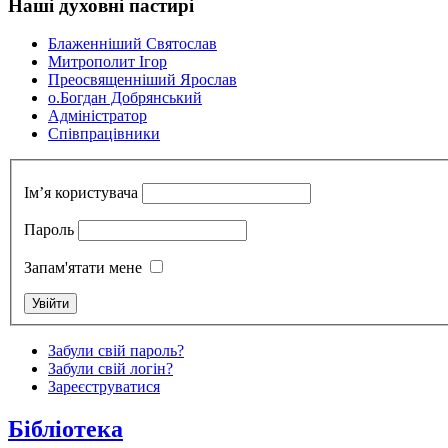
Наші духовні пастирі
Блаженніший Святослав
Митрополит Ігор
Преосвященніший Ярослав
о.Богдан Добрянський
Адміністратор
Cпівпрацівники
Ім’я користувача
Пароль
Запам'ятати мене
Забули свій пароль?
Забули свій логін?
Зареєструватися
Бібліотека