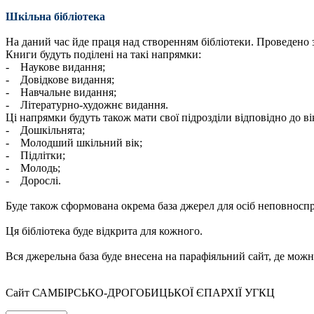
Шкільна бібліотека
На даний час йде праця над створенням бібліотеки. Проведено 
Книги будуть поділені на такі напрямки:
- Наукове видання;
- Довідкове видання;
- Навчальне видання;
- Літературно-художнє видання.
Ці напрямки будуть також мати свої підрозділи відповідно до вік
- Дошкільнята;
- Молодший шкільний вік;
- Підлітки;
- Молодь;
- Дорослі.
Буде також сформована окрема база джерел для осіб неповносп
Ця бібліотека буде відкрита для кожного.
Вся джерельна база буде внесена на парафіяльний сайт, де можн
Сайт САМБІРСЬКО-ДРОГОБИЦЬКОЇ ЄПАРХІЇ УГКЦ