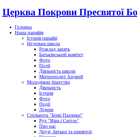
Церква Покрови Пресвятої Бо
Головна
Наша парафія
Історія парафії
Недільна школа
Розклад занять
Батьківський комітет
Фото
Події
Діяльність школи
Митрополит Андрей
Молодіжне братство
Діяльність
Історія
Фото
Події
Лідери
Спільнота "Божі Пазлики"
Рух "Віра і Світло"
Про нас
Друзі, батьки та приятелі