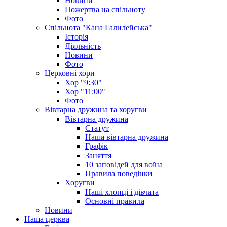
Новини
Пожертва на спільноту
Фото
Спільнота "Кана Галилейська"
Історія
Діяльність
Новини
Фото
Церковні хори
Хор "9:30"
Хор "11:00"
Фото
Вівтарна дружина та хоругви
Вівтарна дружина
Статут
Наша вівтарна дружина
Графік
Заняття
10 заповідей для воїна
Правила поведінки
Хоругви
Наші хлопці і дівчата
Основні правила
Новини
Наша церква