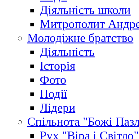
Діяльність школи
Митрополит Андр
Молодіжне братство
Діяльність
Історія
Фото
Події
Лідери
Спільнота "Божі Паз
Рух "Віра і Світло"