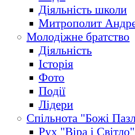
Діяльність школи
Митрополит Андр
Молодіжне братство
Діяльність
Історія
Фото
Події
Лідери
Спільнота "Божі Паз
Рух "Віра і Світло"