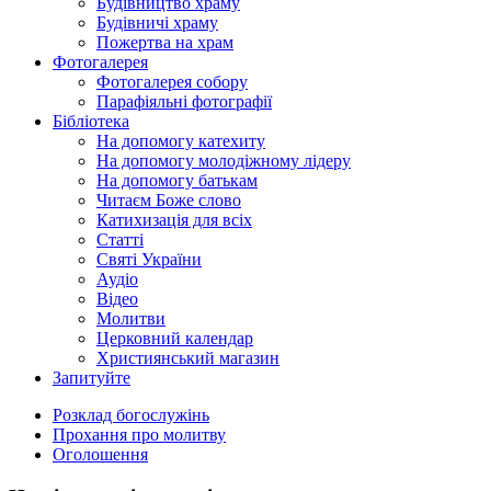
Будівництво храму
Будівничі храму
Пожертва на храм
Фотогалерея
Фотогалерея собору
Парафіяльні фотографії
Бібліотека
На допомогу катехиту
На допомогу молодіжному лідеру
На допомогу батькам
Читаєм Боже слово
Катихизація для всіх
Статті
Святі України
Аудіо
Відео
Молитви
Церковний календар
Християнський магазин
Запитуйте
Розклад богослужінь
Прохання про молитву
Оголошення