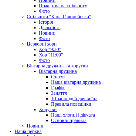
Новини
Пожертва на спільноту
Фото
Спільнота "Кана Галилейська"
Історія
Діяльність
Новини
Фото
Церковні хори
Хор "9:30"
Хор "11:00"
Фото
Вівтарна дружина та хоругви
Вівтарна дружина
Статут
Наша вівтарна дружина
Графік
Заняття
10 заповідей для воїна
Правила поведінки
Хоругви
Наші хлопці і дівчата
Основні правила
Новини
Наша церква