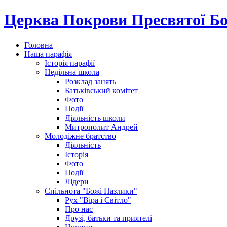
Церква Покрови Пресвятої Бо
Головна
Наша парафія
Історія парафії
Недільна школа
Розклад занять
Батьківський комітет
Фото
Події
Діяльність школи
Митрополит Андрей
Молодіжне братство
Діяльність
Історія
Фото
Події
Лідери
Спільнота "Божі Пазлики"
Рух "Віра і Світло"
Про нас
Друзі, батьки та приятелі