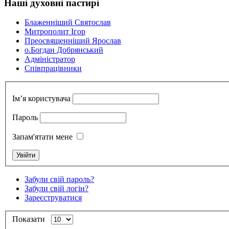
Наші духовні пастирі
Блаженніший Святослав
Митрополит Ігор
Преосвященніший Ярослав
о.Богдан Добрянський
Адміністратор
Cпівпрацівники
Ім’я користувача
Пароль
Запам'ятати мене
Забули свій пароль?
Забули свій логін?
Зареєструватися
Показати