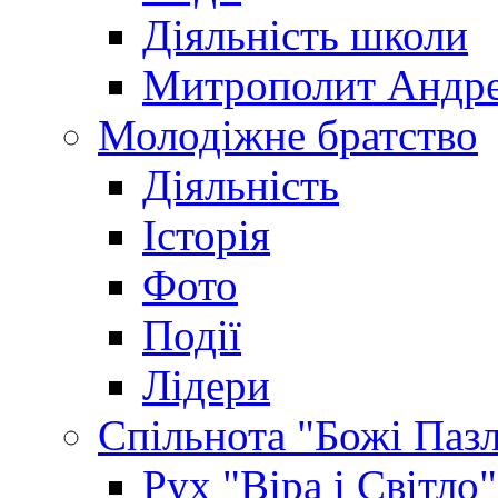
Діяльність школи
Митрополит Андр
Молодіжне братство
Діяльність
Історія
Фото
Події
Лідери
Спільнота "Божі Паз
Рух "Віра і Світло"