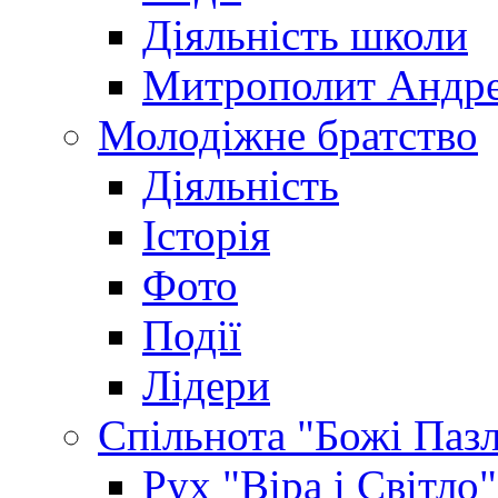
Діяльність школи
Митрополит Андр
Молодіжне братство
Діяльність
Історія
Фото
Події
Лідери
Спільнота "Божі Паз
Рух "Віра і Світло"