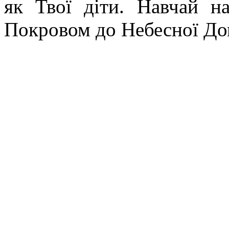
як Твої діти. Навчай н
Покровом до Небесної До