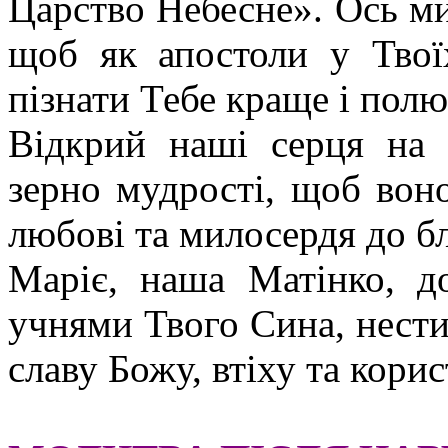
Царство Небесне». Ось ми
щоб як апостоли у Твої
пізнати Тебе краще і пол
Відкрий наші серця на 
зерно мудрості, щоб вон
любові та милосердя до б
Маріє, наша Матінко, 
учнями Твого Сина, нести 
славу Божу, втіху та корис