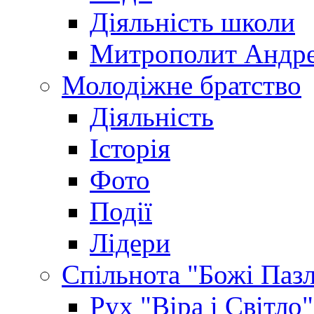
Діяльність школи
Митрополит Андр
Молодіжне братство
Діяльність
Історія
Фото
Події
Лідери
Спільнота "Божі Паз
Рух "Віра і Світло"