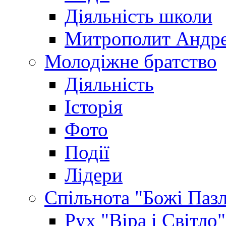
Діяльність школи
Митрополит Андр
Молодіжне братство
Діяльність
Історія
Фото
Події
Лідери
Спільнота "Божі Паз
Рух "Віра і Світло"