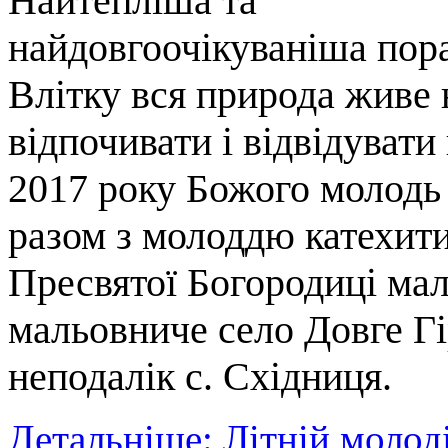
Найтепліша та
найдовгоочікуваніша пора 
Влітку вся природа живе 
відпочивати і відвідувати
2017 року Божого молодь
разом з молоддю катехит
Пресвятої Богородиці мал
мальовниче село Довге Гі
неподалік с. Східниця.
Детальніше: Літній молоді