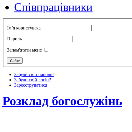
Cпівпрацівники
Ім’я користувача
Пароль
Запам'ятати мене
Забули свій пароль?
Забули свій логін?
Зареєструватися
Розклад богослужінь