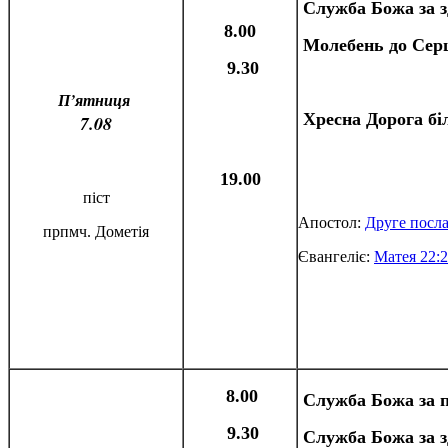
Служба Божа за з
8.00
Молебень до Серц
9.30
П’ятниця
Хресна Дорога бі
7.08
19.00
піст
Апостол:
Друге посла
прпмч. Дометія
Євангеліє:
Матея 22:2
8.00
С
лужба Божа за 
9.30
Служба Божа за з