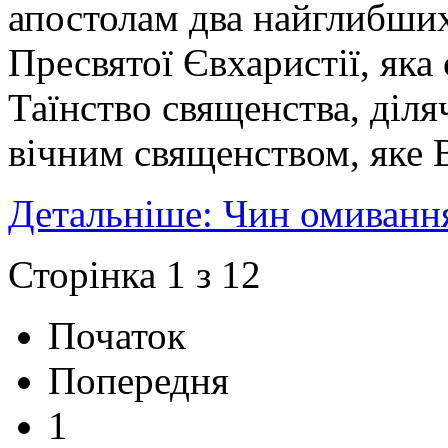
апостолам два найглибших
Пресвятої Євхаристії, як
Таїнство священства, діля
вічним священством, яке В
Детальніше: Чин омивання
Сторінка 1 з 12
Початок
Попередня
1