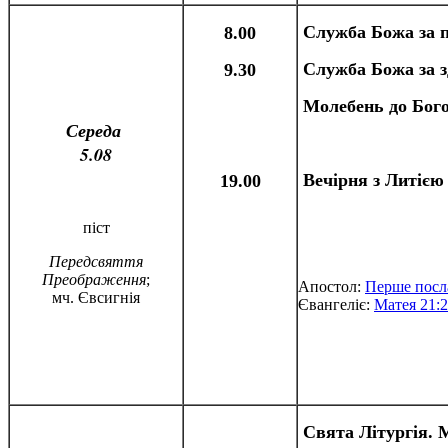
Служба Божа за
8.00
Служба Божа за з
9.30
Молебень до Бого
Середа
5.08
Вечірня з Литією
19.00
піст
Передсвяття
Преображення
;
Апостол:
Перше посл
мч. Євсигнія
Євангеліє:
Матея 21:2
Свята Літургія. 