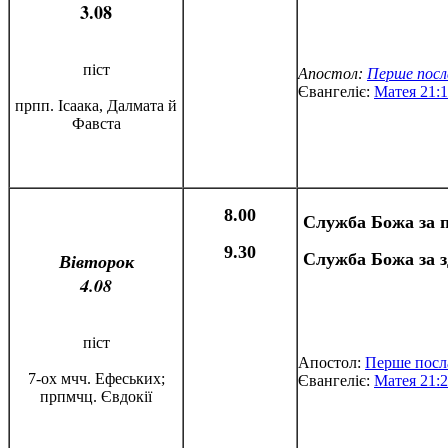
3.08
піст
Апостол:
Перше посл
Євангеліє:
Матея 21:1
прпп. Ісаака, Далмата й
Фавста
8.00
Служба Божа за
9.30
Служба Божа за з
Вівторок
4.08
піст
Апостол:
Перше посл
7-ох мчч. Ефеських;
Євангеліє:
Матея 21:2
прпмчц. Євдокії