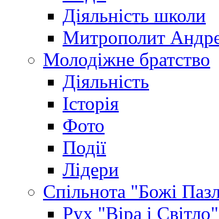
Діяльність школи
Митрополит Андр
Молодіжне братство
Діяльність
Історія
Фото
Події
Лідери
Спільнота "Божі Паз
Рух "Віра і Світло"