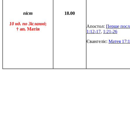
піст
18.00
10 нд. по Зісланні
;
Апостол:
Перше посл
† ап. Матія
1:12-17
,
1:21-26
Євангеліє:
Матея 17:1