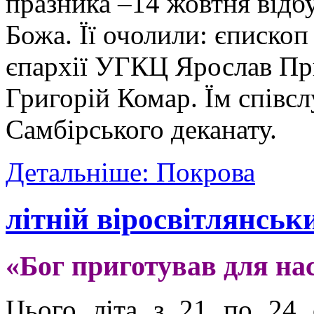
празника –14 жовтня відб
Божа. Її очолили: єписко
єпархії УГКЦ Ярослав При
Григорій Комар. Їм співс
Самбірського деканату.
Детальніше: Покрова
літній віросвітлянськ
«Бог приготував для на
Цього літа з 21 по 24 