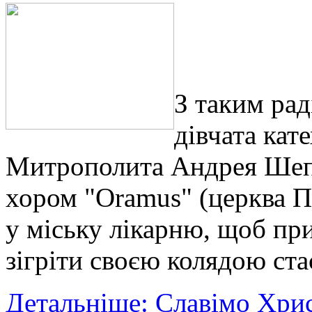
З таким рад
дівчата кат
Митрополита Андрея Шепт
хором "Oramus" (церква П
у міську лікарню, щоб пр
зігріти своєю колядою ст
Детальніше: Славімо Хрис