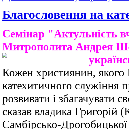
Благословення на кат
Семінар "Актульність вч
Митрополита Андрея Ше
українс
Кожен християнин, якого 
катехитичного служіння п
розвивати і збагачувати с
сказав владика Григорій 
Самбірсько-Дрогобицької є