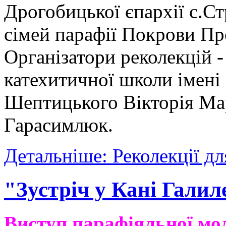
Дрогобицької єпархії с.Ст
сімей парафії Покрови Пр
Організатори реколекцій 
катехитичної школи імен
Шептицького Вікторія Мар
Гарасимлюк.
Детальніше: Реколекції дл
"Зустріч у Кані Галил
Виступ парафіяльної мо