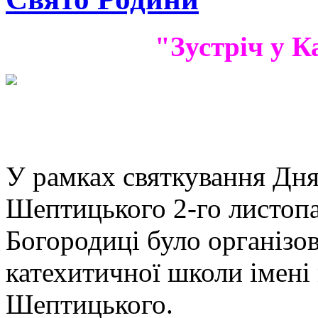
"Зустріч у К
У рамках святкування Дн
Шептицького 2-го листопа
Богородиці було організов
катехитичної школи імен
Шептицького.