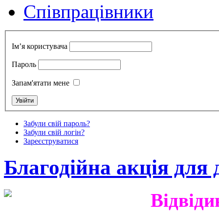
Cпівпрацівники
Ім’я користувача
Пароль
Запам'ятати мене
Забули свій пароль?
Забули свій логін?
Зареєструватися
Благодійна акція для 
Відвіди