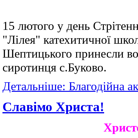
15 лютого у день Стрітенн
"Лілея" катехитичної шко
Шептицького принесли вог
сиротинця с.Буково.
Детальніше: Благодійна ак
Славімо Христа!
Христ