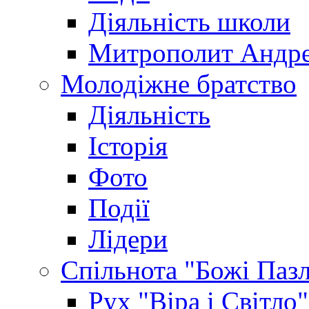
Діяльність школи
Митрополит Андр
Молодіжне братство
Діяльність
Історія
Фото
Події
Лідери
Спільнота "Божі Паз
Рух "Віра і Світло"