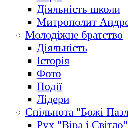
Діяльність школи
Митрополит Андр
Молодіжне братство
Діяльність
Історія
Фото
Події
Лідери
Спільнота "Божі Паз
Рух "Віра і Світло"