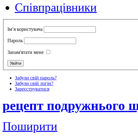
Cпівпрацівники
Ім’я користувача
Пароль
Запам'ятати мене
Забули свій пароль?
Забули свій логін?
Зареєструватися
рецепт подружнього 
Поширити