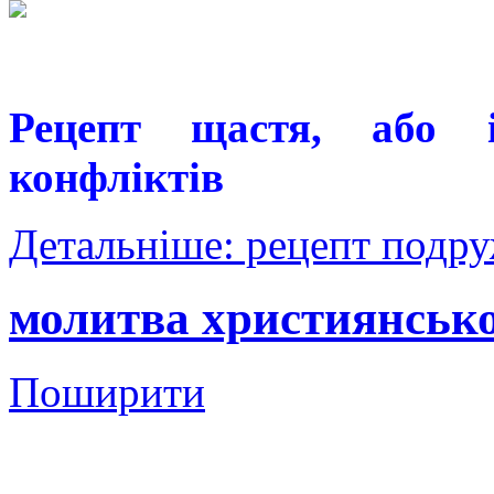
Рецепт щастя, або і
конфліктів
Детальніше: рецепт подр
молитва християнсько
Поширити