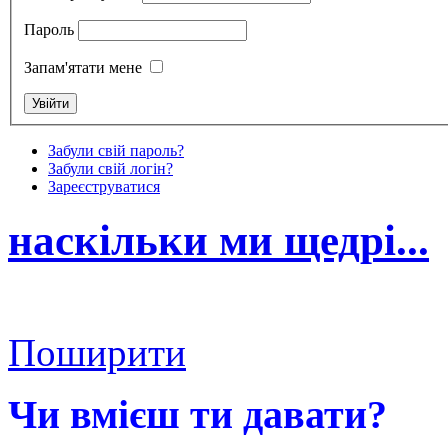
Пароль
Запам'ятати мене
Забули свій пароль?
Забули свій логін?
Зареєструватися
наскільки ми щедрі...
Поширити
Чи вмієш ти давати?