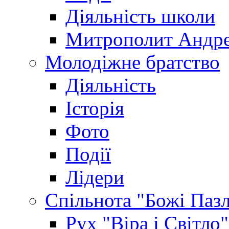
Діяльність школи
Митрополит Андр
Молодіжне братство
Діяльність
Історія
Фото
Події
Лідери
Спільнота "Божі Паз
Рух "Віра і Світло"